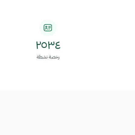
Image
٢٥٣٤
رخصة نشطة