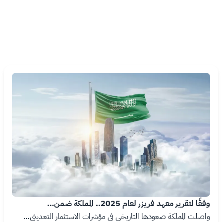
Image
وفقًا لتقرير معهد فريزر لعام 2025.. المملكة ضمن…
واصلت المملكة صعودها التاريخي في مؤشرات الاستثمار التعديني…