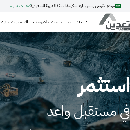
Skip to main content
موقع حكومي رسمي تابع لحكومة المملكة العربية السعودية
كيف تتحقق
Main navigation
عن تعدين
الخدمات الإلكترونية
الاستثمارات والفرص
Imag
استثمر
في مستقبل واعد