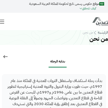
Skip to main conten
موقع حكومي رسمي تابع لحكومة المملكة العربية السعودية
كيف تتحقق
Breadcrum
ئيسية
من نحن
ن نحن
بداية الرحلة
بدأت رحلة استكشاف واستغلال الثروات المعدنية في المملكة منذ عام
1997م، حيث طورت وزارة البترول والثروة المعدنية إستراتيجية لتطوير
قطاع التعدين ما بين عامي 1996م و1997م، للبحث عن الفرص
المتاحة في قطاع التعدين، وتواصلت الجهود وصولاً إلى النقلة النوعية
في القطاع التعديني بعد إطلاق رؤية المملكة 2030 والتي تستهدف