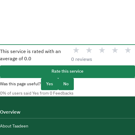
★
★
★
★
★
This service is rated with an
average of
0.0
0 reviews
Rate this service
Was this page useful?
Yes
No
0% of users said Yes from 0 Feedbacks
Overview
About Taadeen